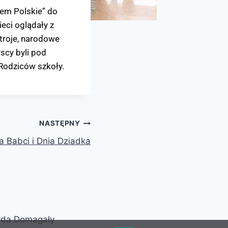
jem Polskie” do
eci oglądały z
troje, narodowe
scy byli pod
Rodziców szkoły.
NASTĘPNY
a Babci i Dnia Dziadka
arda Domagały