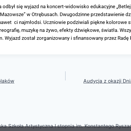
a odbył się wyjazd na koncert-widowisko edukacyjne „Betle
 “Mazowsze” w Otrębusach. Dwugodzinne przedstawienie dzi
awet ci najmłodsi. Uczniowie podziwiali piękne kolorowe s
oreografię, muzykę na żywo, efekty dźwiękowe, światła. Wszy
. Wyjazd został zorganizowany i sfinansowany przez Radę 
olaków
Audycja z okazji Dni
ka Szkoła Artystyczna I stopnia im. Konstantego Rysz