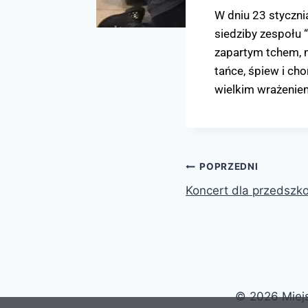
W dniu 23 styczni
siedziby zespołu
zapartym tchem, n
tańce, śpiew i ch
wielkim wrażeniem
POPRZEDNI
Koncert dla przedszk
© 2026 Miejs