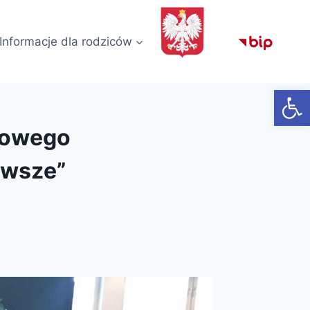
Informacje dla rodziców
Otwórz
wowego
owsze”